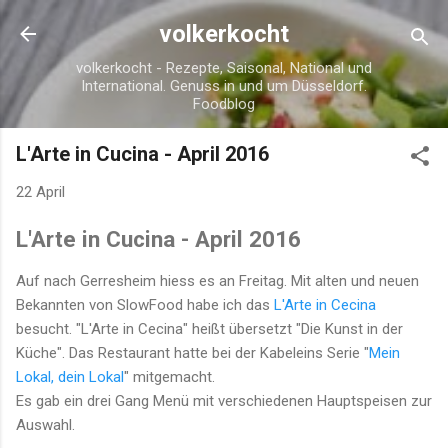
Direkt zum Hauptbereich
volkerkocht
volkerkocht - Rezepte, Saisonal, National und
International. Genuss in und um Düsseldorf.
Foodblog
L'Arte in Cucina - April 2016
22 April
L'Arte in Cucina - April 2016
Auf nach Gerresheim hiess es an Freitag. Mit alten und neuen
Bekannten von SlowFood habe ich das
L'Arte in Cecina
besucht. "L'Arte in Cecina" heißt übersetzt "Die Kunst in der
Küche". Das Restaurant hatte bei der Kabeleins Serie "
Mein
Lokal, dein Lokal
" mitgemacht.
Es gab ein drei Gang Menü mit verschiedenen Hauptspeisen zur
Auswahl.